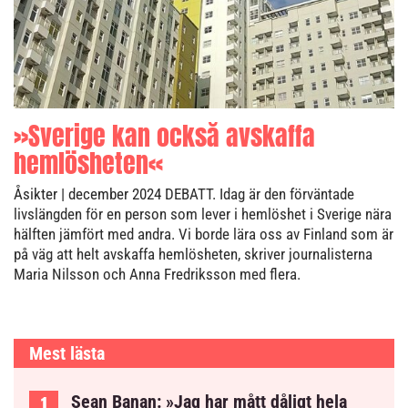
»Sverige kan också avskaffa
hemlösheten«
Åsikter
| december 2024
DEBATT. Idag är den förväntade
livslängden för en person som lever i hemlöshet i Sverige nära
hälften jämfört med andra. Vi borde lära oss av Finland som är
på väg att helt avskaffa hemlösheten, skriver journalisterna
Maria Nilsson och Anna Fredriksson med flera.
Mest lästa
Sean Banan: »Jag har mått dåligt hela