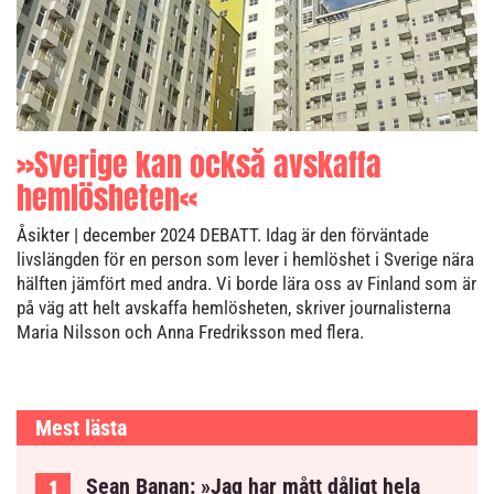
»Sverige kan också avskaffa
hemlösheten«
Åsikter
| december 2024
DEBATT. Idag är den förväntade
livslängden för en person som lever i hemlöshet i Sverige nära
hälften jämfört med andra. Vi borde lära oss av Finland som är
på väg att helt avskaffa hemlösheten, skriver journalisterna
Maria Nilsson och Anna Fredriksson med flera.
Mest lästa
Sean Banan: »Jag har mått dåligt hela