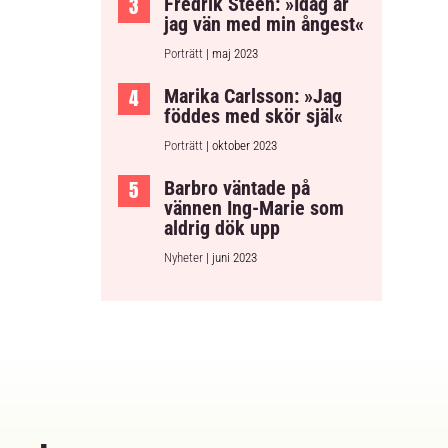
Fredrik Steen: »Idag är
jag vän med min ångest«
Porträtt
| maj 2023
Marika Carlsson: »Jag
föddes med skör själ«
Porträtt
| oktober 2023
Barbro väntade på
vännen Ing-Marie som
aldrig dök upp
Nyheter
| juni 2023