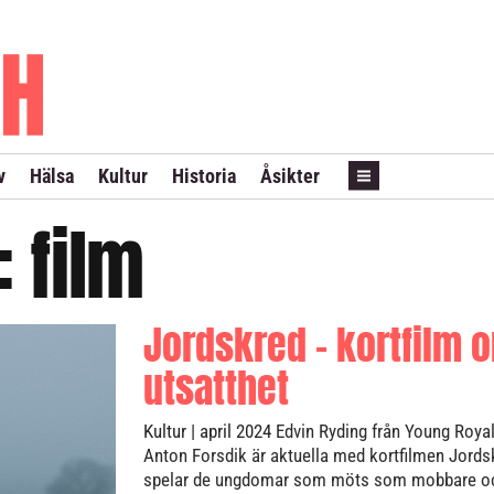
PRENUMERERA
ANNONSERA
LÖPSEDEL REVANS
v
Hälsa
Kultur
Historia
Åsikter
t:
film
Jordskred – kortfilm 
utsatthet
Kultur
| april 2024
Edvin Ryding från Young Roya
Anton Forsdik är aktuella med kortfilmen Jords
spelar de ungdomar som möts som mobbare och