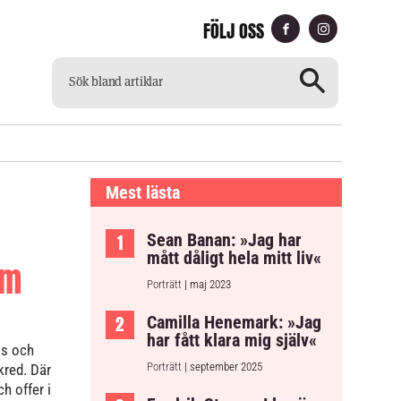
FÖLJ OSS
CH
TILLGÄNGLIG TIDNING
Mest lästa
Sean Banan: »Jag har
mått dåligt hela mitt liv«
om
Porträtt
| maj 2023
Camilla Henemark: »Jag
har fått klara mig själv«
ls och
Porträtt
| september 2025
kred. Där
 offer i