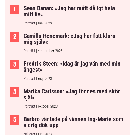
Sean Banan: »Jag har mått dåligt hela
mitt liv«
Porträtt
| maj 2023
Camilla Henemark: »Jag har fått klara
mig själv«
Porträtt
| september 2025
Fredrik Steen: »Idag är jag vän med min
ångest«
Porträtt
| maj 2023
Marika Carlsson: »Jag föddes med skör
själ«
Porträtt
| oktober 2023
Barbro väntade på vännen Ing-Marie som
aldrig dök upp
Nyheter
| juni 2023