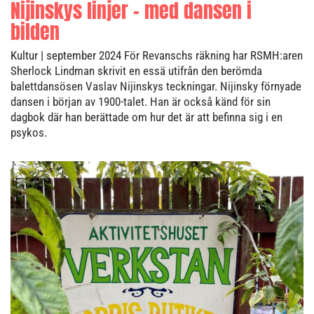
Nijinskys linjer – med dansen i
bilden
Kultur
| september 2024
För Revanschs räkning har RSMH:aren
Sherlock Lindman skrivit en essä utifrån den berömda
balettdansösen Vaslav Nijinskys teckningar. Nijinsky förnyade
dansen i början av 1900-talet. Han är också känd för sin
dagbok där han berättade om hur det är att befinna sig i en
psykos.