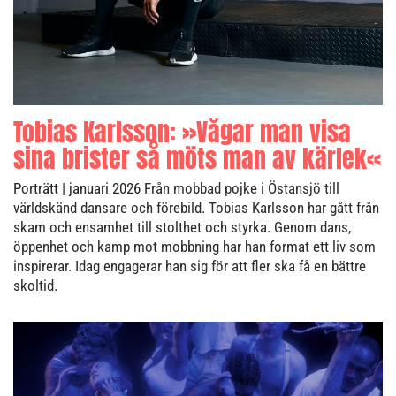
Tobias Karlsson: »Vågar man visa
sina brister så möts man av kärlek«
Porträtt
| januari 2026
Från mobbad pojke i Östansjö till
världskänd dansare och förebild. Tobias Karlsson har gått från
skam och ensamhet till stolthet och styrka. Genom dans,
öppenhet och kamp mot mobbning har han format ett liv som
inspirerar. Idag engagerar han sig för att fler ska få en bättre
skoltid.