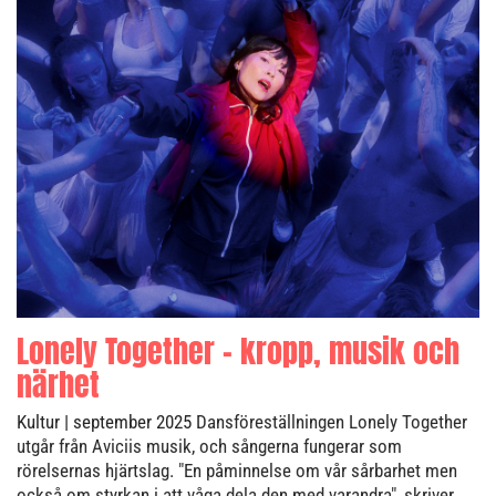
Lonely Together – kropp, musik och
närhet
Kultur
| september 2025
Dansföreställningen Lonely Together
utgår från Aviciis musik, och sångerna fungerar som
rörelsernas hjärtslag. "En påminnelse om vår sårbarhet men
också om styrkan i att våga dela den med varandra", skriver