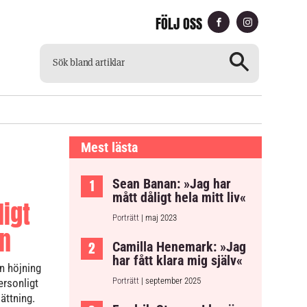
FÖLJ OSS
CH
TILLGÄNGLIG TIDNING
Mest lästa
Sean Banan: »Jag har
mått dåligt hela mitt liv«
ligt
Porträtt
| maj 2023
en
Camilla Henemark: »Jag
har fått klara mig själv«
n höjning
Porträtt
| september 2025
ersonligt
ättning.