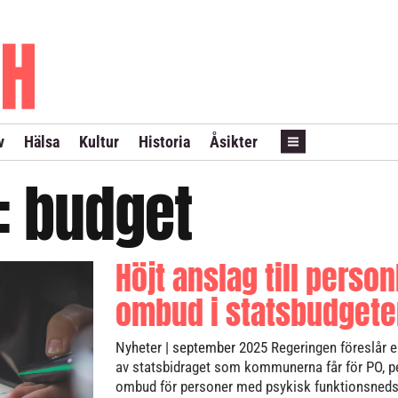
PRENUMERERA
ANNONSERA
LÖPSEDEL REVANS
v
Hälsa
Kultur
Historia
Åsikter
t:
budget
Höjt anslag till person
ombud i statsbudget
Nyheter
| september 2025
Regeringen föreslår e
av statsbidraget som kommunerna får för PO, p
ombud för personer med psykisk funktionsneds