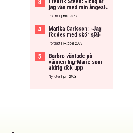
Fredrik Steen: »Idag är
jag vän med min ångest«
Porträtt
| maj 2023
Marika Carlsson: »Jag
föddes med skör själ«
Porträtt
| oktober 2023
Barbro väntade på
vännen Ing-Marie som
aldrig dök upp
Nyheter
| juni 2023