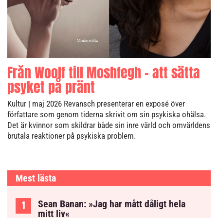
Från Woolf till Moshfegh – att sätta
psyket på pränt
Kultur
| maj 2026
Revansch presenterar en exposé över
författare som genom tiderna skrivit om sin psykiska ohälsa.
Det är kvinnor som skildrar både sin inre värld och omvärldens
brutala reaktioner på psykiska problem.
Mest lästa
Sean Banan: »Jag har mått dåligt hela
mitt liv«