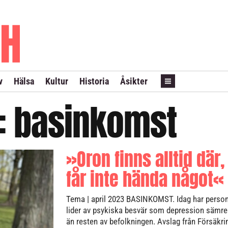
PRENUMERERA
ANNONSERA
LÖPSEDEL REVANS
v
Hälsa
Kultur
Historia
Åsikter
t:
basinkomst
»Oron finns alltid där,
får inte hända något«
Tema
| april 2023
BASINKOMST. Idag har perso
lider av psykiska besvär som depression sämr
än resten av befolkningen. Avslag från Försäkr