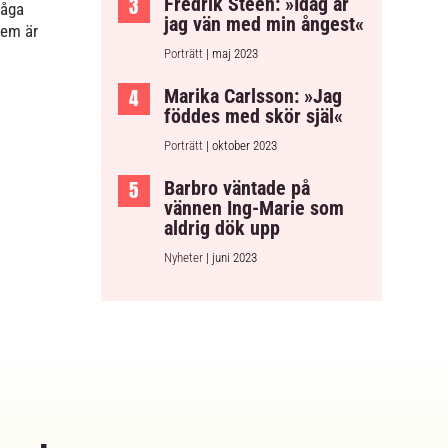
Fredrik Steen: »Idag är
låga
jag vän med min ångest«
dem är
Porträtt
| maj 2023
Marika Carlsson: »Jag
föddes med skör själ«
Porträtt
| oktober 2023
Barbro väntade på
vännen Ing-Marie som
aldrig dök upp
Nyheter
| juni 2023