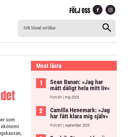
FÖLJ OSS
CH
TILLGÄNGLIG TIDNING
Mest lästa
Sean Banan: »Jag har
mått dåligt hela mitt liv«
 det
Porträtt
| maj 2023
Camilla Henemark: »Jag
har fått klara mig själv«
ner som
Porträtt
| september 2025
e ekonomi
ingskassan,