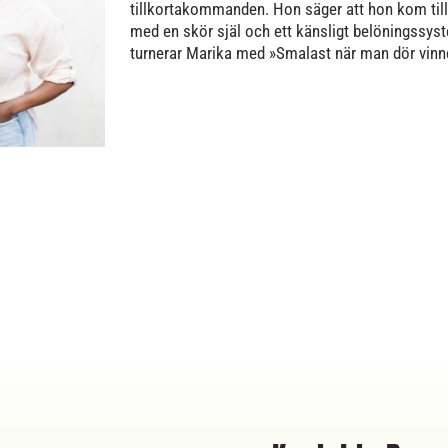
tillkortakommanden. Hon säger att hon kom till
med en skör själ och ett känsligt belöningssys
turnerar Marika med »Smalast när man dör vinn