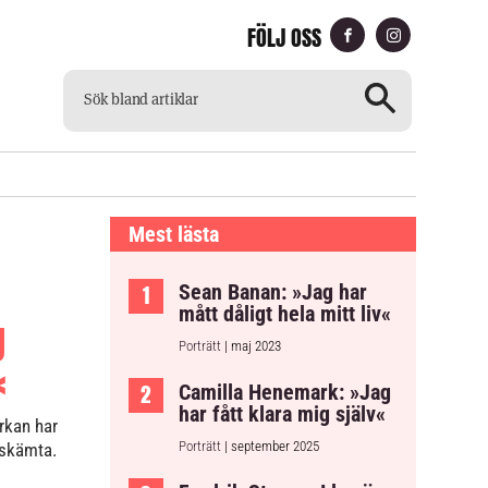
FÖLJ OSS
CH
TILLGÄNGLIG TIDNING
Mest lästa
Sean Banan: »Jag har
mått dåligt hela mitt liv«
g
Porträtt
| maj 2023
«
Camilla Henemark: »Jag
har fått klara mig själv«
rkan har
Porträtt
| september 2025
 skämta.