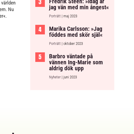
Fredrik Steen: »Idag är
 världen
jag vän med min ångest«
tem. Nu
er«.
Porträtt
| maj 2023
Marika Carlsson: »Jag
föddes med skör själ«
Porträtt
| oktober 2023
Barbro väntade på
vännen Ing-Marie som
aldrig dök upp
Nyheter
| juni 2023