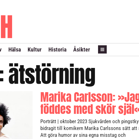
PRENUMERERA
ANNONSERA
LÖPSEDEL REVANS
v
Hälsa
Kultur
Historia
Åsikter
t:
ätstörning
Marika Carlsson: »Ja
föddes med skör själ
Porträtt
| oktober 2023
Sjukvården och pingstky
bidragit till komikern Marika Carlssons sätt att
Att göra humor av sina egna misstag och